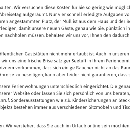
alten. Wir versuchen diese Kosten für Sie so gering wie möglich
breisetag aufgeräumt. Nur vier schnell erledigte Aufgaben von 
n ihren angestammten Platz, der Müll ist aus dem Haus und der
ledigen, damit unsere neuen Gäste, genau wie Sie, pünktlich i
iten nachholen müssen, behalten wir uns vor, Ihnen den dadu
 öffentlichen Gaststätten nicht mehr erlaubt ist. Auch in unse
 uns eine frische Brise salziger Seeluft in Ihrem Feriendomi
 trotzdem vorkommen, dass sich einige Raucher nicht an das Ra
nreise zu beseitigen, kann aber leider nicht garantieren, dass s
unsere Ferienwohnungen unterschiedlich eingerichtet. Die gena
serer Website oder lassen Sie sich persönlich von uns berate
Anruf. Sonderausstattungen wie z.B. Kindersicherungen an Steck
bjekts bestehen immer aus verschiedenen Sitzmöbeln und Tisch
. Wir verstehen, dass Sie auch im Urlaub online sein möchten.