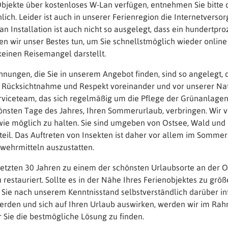
bjekte über kostenloses W-Lan verfügen, entnehmen Sie bitte
ich. Leider ist auch in unserer Ferienregion die Internetversor
an Installation ist auch nicht so ausgelegt, dass ein hundertpro
en wir unser Bestes tun, um Sie schnellstmöglich wieder online
keinen Reisemangel darstellt.
nungen, die Sie in unserem Angebot finden, sind so angelegt,
e Rücksichtnahme und Respekt voreinander und vor unserer Natu
rviceteam, das sich regelmäßig um die Pflege der Grünanlagen
nsten Tage des Jahres, Ihren Sommerurlaub, verbringen. Wir ve
 wie möglich zu halten. Sie sind umgeben von Ostsee, Wald und
il. Das Auftreten von Insekten ist daher vor allem im Sommer
bwehrmitteln auszustatten.
letzten 30 Jahren zu einem der schönsten Urlaubsorte an der Os
 restauriert. Sollte es in der Nähe Ihres Ferienobjektes zu g
Sie nach unserem Kenntnisstand selbstverständlich darüber in
erden und sich auf Ihren Urlaub auswirken, werden wir im Ra
 Sie die bestmögliche Lösung zu finden.