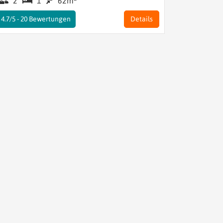
2
1
62m
4.7/5 -
20
Bewertungen
Details