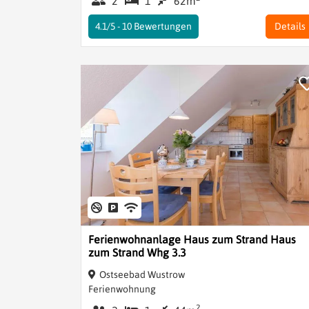
2
1
62m
4.1/5 -
10
Bewertungen
Details
Ferienwohnanlage Haus zum Strand Haus
zum Strand Whg 3.3
Ostseebad Wustrow
Ferienwohnung
2