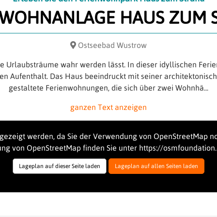
NWOHNANLAGE HAUS ZUM 
Ostseebad Wustrow
Ihre Urlaubsträume wahr werden lässt. In dieser idyllischen Fe
en Aufenthalt. Das Haus beeindruckt mit seiner architektonisc
gestaltete Ferienwohnungen, die sich über zwei Wohnhä
...
ganzen Text anzeigen
ngezeigt werden, da Sie der Verwendung von OpenStreetMap no
ung von OpenStreetMap finden Sie unter
https://osmfoundation.
Lageplan auf dieser Seite laden
Lageplan auf allen Seiten laden