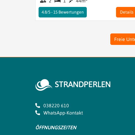
2
1
44m
4.8/5 -
15
Bewertungen
Details
Freie Unt
038220 610
WhatsApp-Kontakt
ÖFFNUNGSZEITEN