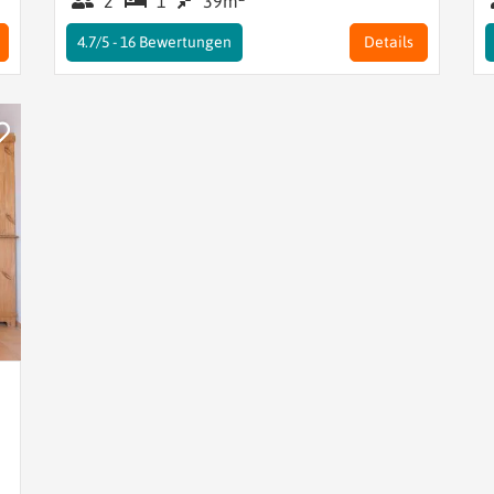
2
1
39m
4.7/5 -
16
Bewertungen
Details