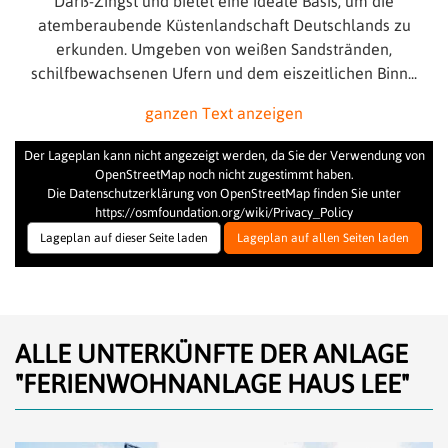
Darß-Zingst und bietet eine ideale Basis, um die
atemberaubende Küstenlandschaft Deutschlands zu
erkunden. Umgeben von weißen Sandstränden,
schilfbewachsenen Ufern und dem eiszeitlichen Binn
...
ganzen Text anzeigen
Der Lageplan kann nicht angezeigt werden, da Sie der Verwendung von
OpenStreetMap noch nicht zugestimmt haben.
Die Datenschutzerklärung von OpenStreetMap finden Sie unter
https://osmfoundation.org/wiki/Privacy_Policy
Lageplan auf dieser Seite laden
Lageplan auf allen Seiten laden
ALLE UNTERKÜNFTE DER ANLAGE
"FERIENWOHNANLAGE HAUS LEE"