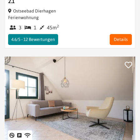
2.1
Ostseebad Dierhagen
Ferienwohnung
2
3
1
45m
4.6/5 -
12
Bewertungen
Details