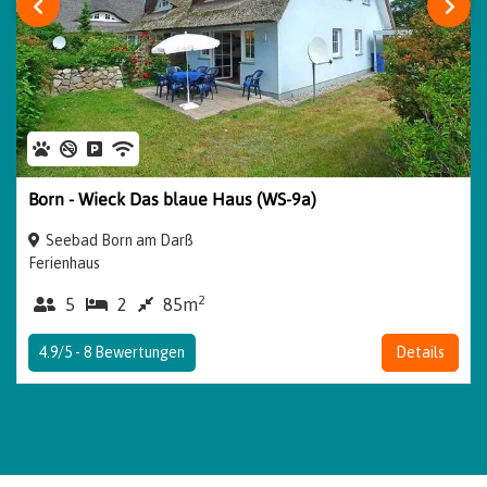
‹
›
Born - Wieck Das blaue Haus (WS-9a)
Seebad Born am Darß
Ferienhaus
2
5
2
85m
4.9/5 -
8
Bewertungen
Details