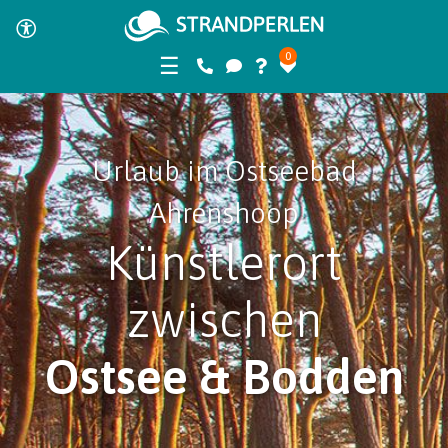
0
☰
Urlaub im Ostseebad
Ahrenshoop
Künstlerort
zwischen
Ostsee & Bodden