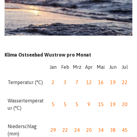
Klima Ostseebad Wustrow pro Monat
Jan
Feb
Mrz
Apr
Mai
Jun
Jul
A
Temperatur (°C)
2
3
7
12
16
19
22
2
Wassertemperat
5
5
5
9
15
19
20
2
ur (°C)
Niederschlag
29
22
24
20
34
38
45
3
(mm)