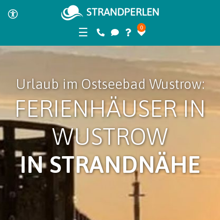
0
☰
Urlaub im Ostseebad Wustrow:
FERIENHÄUSER IN
WUSTROW
IN STRANDNÄHE