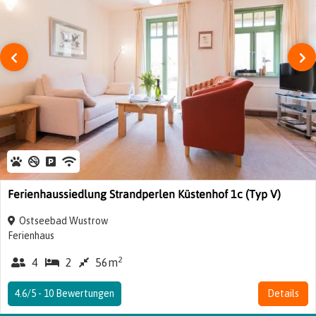
‹
›
Ferienhaussiedlung Strandperlen Küstenhof 1c (Typ V)
Ostseebad Wustrow
Ferienhaus
2
4
2
56m
4.6/5 -
10
Bewertungen
Details