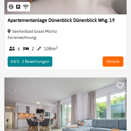
Apartementanlage Dünenblick Dünenblick Whg. 19
Seeheilbad Graal-Müritz
Ferienwohnung
2
6
2
108m
4.8/5 -
2
Bewertungen
Details