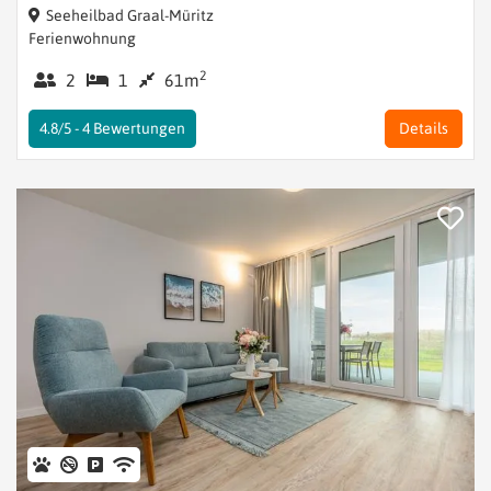
Seeheilbad Graal-Müritz
Ferienwohnung
2
2
1
61m
4.8/5 -
4
Bewertungen
Details