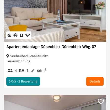
Apartementanlage Dünenblick Dünenblick Whg. 07
Seeheilbad Graal-Müritz
Ferienwohnung
2
4
1
66m
5.0/5 -
1
Bewertung
Details