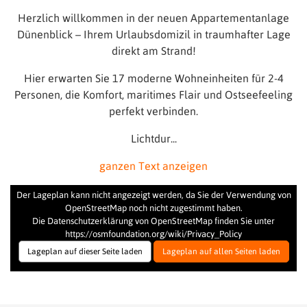
Herzlich willkommen in der neuen Appartementanlage
Dünenblick – Ihrem Urlaubsdomizil in traumhafter Lage
direkt am Strand!
Hier erwarten Sie 17 moderne Wohneinheiten für 2-4
Personen, die Komfort, maritimes Flair und Ostseefeeling
perfekt verbinden.
Lichtdur
...
ganzen Text anzeigen
Der Lageplan kann nicht angezeigt werden, da Sie der Verwendung von
OpenStreetMap noch nicht zugestimmt haben.
Die Datenschutzerklärung von OpenStreetMap finden Sie unter
https://osmfoundation.org/wiki/Privacy_Policy
Lageplan auf dieser Seite laden
Lageplan auf allen Seiten laden