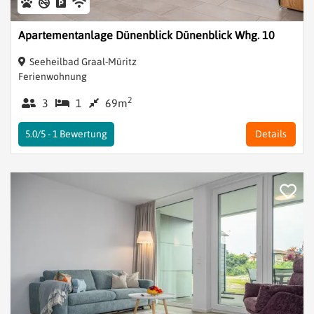
Apartementanlage Dünenblick Dünenblick Whg. 10
Seeheilbad Graal-Müritz
Ferienwohnung
2
3
1
69m
5.0/5 -
1
Bewertung
Details