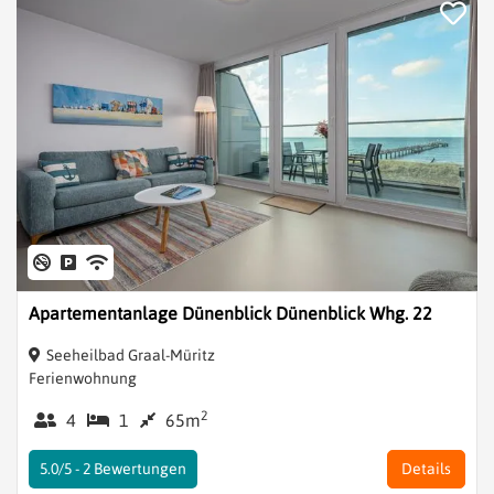
Apartementanlage Dünenblick Dünenblick Whg. 22
Seeheilbad Graal-Müritz
Ferienwohnung
2
4
1
65m
5.0/5 -
2
Bewertungen
Details