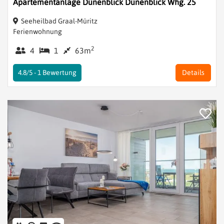
Apartementanlage Dünenblick Dünenblick Whg. 25
Seeheilbad Graal-Müritz
Ferienwohnung
2
4
1
63m
4.8/5 -
1
Bewertung
Details