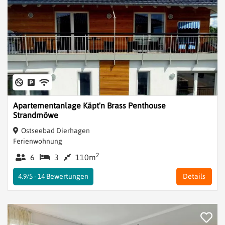
Apartementanlage Käpt'n Brass Penthouse
Strandmöwe
Ostseebad Dierhagen
Ferienwohnung
2
6
3
110m
4.9/5 -
14
Bewertungen
Details