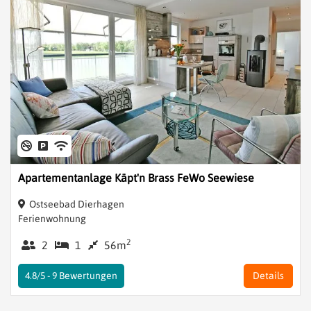
Apartementanlage Käpt'n Brass FeWo Seewiese
Ostseebad Dierhagen
Ferienwohnung
2
2
1
56m
4.8/5 -
9
Bewertungen
Details