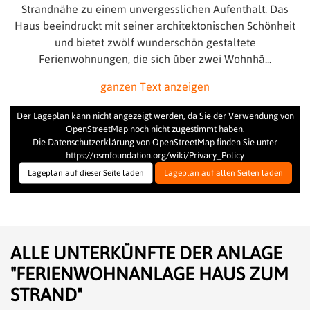
Strandnähe zu einem unvergesslichen Aufenthalt. Das
Haus beeindruckt mit seiner architektonischen Schönheit
und bietet zwölf wunderschön gestaltete
Ferienwohnungen, die sich über zwei Wohnhä
...
ganzen Text anzeigen
Der Lageplan kann nicht angezeigt werden, da Sie der Verwendung von
OpenStreetMap noch nicht zugestimmt haben.
Die Datenschutzerklärung von OpenStreetMap finden Sie unter
https://osmfoundation.org/wiki/Privacy_Policy
Lageplan auf dieser Seite laden
Lageplan auf allen Seiten laden
ALLE UNTERKÜNFTE DER ANLAGE
"FERIENWOHNANLAGE HAUS ZUM
STRAND"