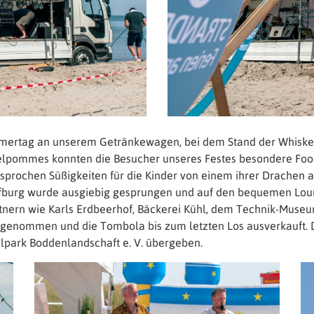
mertag an unserem Getränkewagen, bei dem Stand der Whiskey
ffelpommes konnten die Besucher unseres Festes besondere Fo
prochen Süßigkeiten für die Kinder von einem ihrer Drachen ab
pfburg wurde ausgiebig gesprungen und auf den bequemen Lou
rtnern wie Karls Erdbeerhof, Bäckerei Kühl, dem Technik-Muse
 angenommen und die Tombola bis zum letzten Los ausverkauft.
lpark Boddenlandschaft e. V. übergeben.