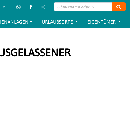
iten
Such
RIENANLAGEN
URLAUBSORTE
EIGENTÜMER
AUSGELASSENER