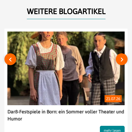
WEITERE BLOGARTIKEL
‹
›
21.07.26
ommer voller Theater und
Kurwald Wustrow: Naturerlebnis 
Bodden
mehr lesen